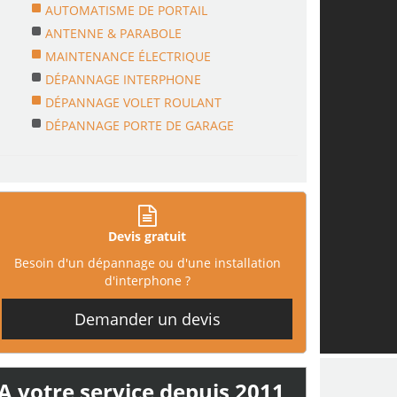
AUTOMATISME DE PORTAIL
ANTENNE & PARABOLE
MAINTENANCE ÉLECTRIQUE
DÉPANNAGE INTERPHONE
DÉPANNAGE VOLET ROULANT
DÉPANNAGE PORTE DE GARAGE
Devis gratuit
Besoin d'un dépannage ou d'une installation
d'interphone ?
Demander un devis
A votre service depuis 2011